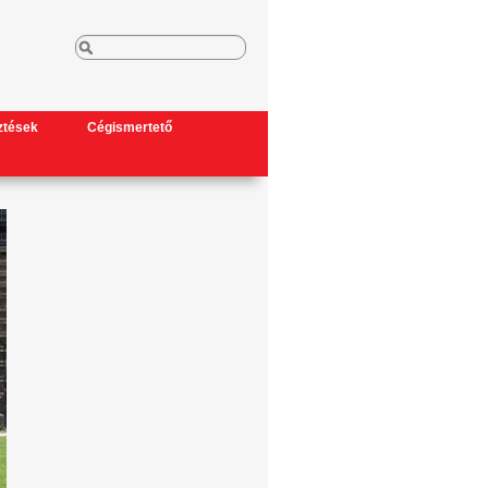
ztések
Cégismertető