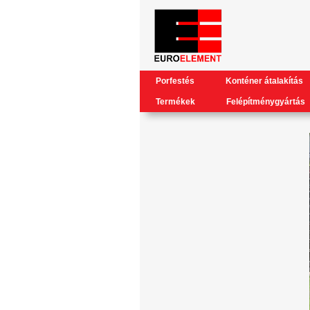
Porfestés
Konténer átalakítás
Termékek
Felépítménygyártás