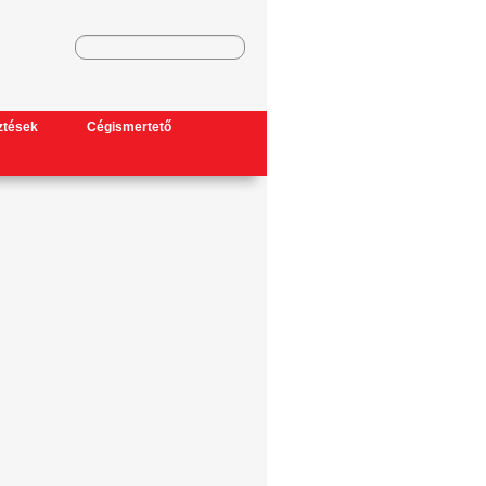
ztések
Cégismertető